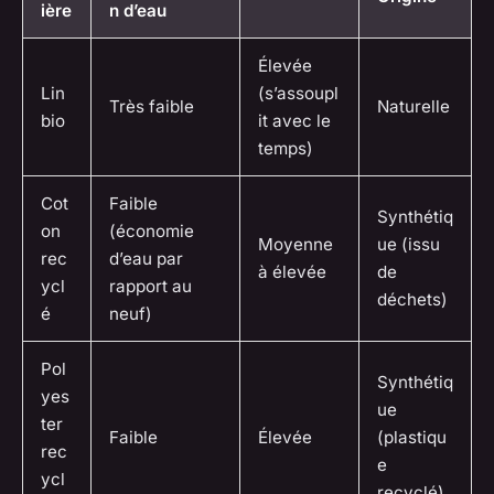
ière
n d’eau
Élevée
Lin
(s’assoupl
Très faible
Naturelle
bio
it avec le
temps)
Cot
Faible
Synthétiq
on
(économie
Moyenne
ue (issu
rec
d’eau par
à élevée
de
ycl
rapport au
déchets)
é
neuf)
Pol
Synthétiq
yes
ue
ter
Faible
Élevée
(plastiqu
rec
e
ycl
recyclé)