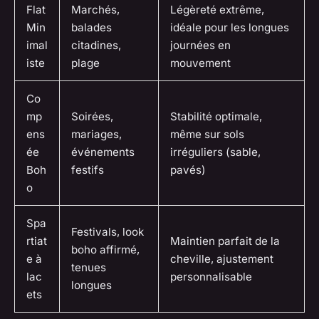
Flat
Marchés,
Légèreté extrême,
Min
balades
idéale pour les longues
imal
citadines,
journées en
iste
plage
mouvement
Co
mp
Soirées,
Stabilité optimale,
ens
mariages,
même sur sols
ée
événements
irréguliers (sable,
Boh
festifs
pavés)
o
Spa
Festivals, look
rtiat
Maintien parfait de la
boho affirmé,
e à
cheville, ajustement
tenues
lac
personnalisable
longues
ets