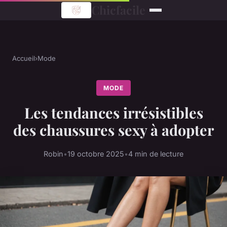
Chicfacile
Accueil
›
Mode
MODE
Les tendances irrésistibles
des chaussures sexy à adopter
Robin
•
19 octobre 2025
•
4 min de lecture