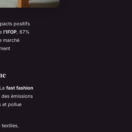
acts positifs
de
l'IFOP
, 67%
le marché
mment
ne
 La
fast fashion
% des émissions
 et pollue
textiles.