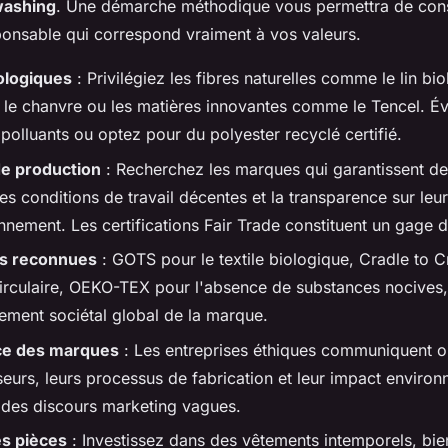
ashing
. Une démarche méthodique vous permettra de cons
onsable qui correspond vraiment à vos valeurs.
ologiques
: Privilégiez les fibres naturelles comme le lin bio
le chanvre ou les matières innovantes comme le Tencel. Évi
polluants ou optez pour du polyester recyclé certifié.
de production
: Recherchez les marques qui garantissent de
es conditions de travail décentes et la transparence sur leu
nement. Les certifications Fair Trade constituent un gage d
ns reconnues
: GOTS pour le textile biologique, Cradle to C
irculaire, OEKO-TEX pour l'absence de substances nocives
ement sociétal global de la marque.
ce des marques
: Les entreprises éthiques communiquent o
seurs, leurs processus de fabrication et leur impact environ
des discours marketing vagues.
es pièces
: Investissez dans des vêtements intemporels, bie