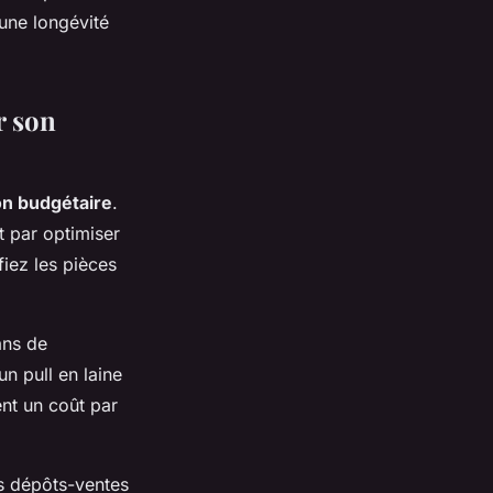
 une longévité
r son
on budgétaire
.
 par optimiser
fiez les pièces
ans de
n pull en laine
nt un coût par
s dépôts-ventes