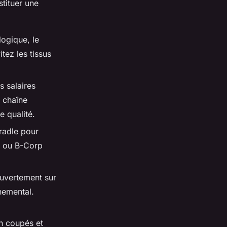
tituer une
logique, le
tez les tissus
s salaires
r chaîne
e qualité.
radle pour
, ou B-Corp
uvertement sur
nemental.
n coupés et