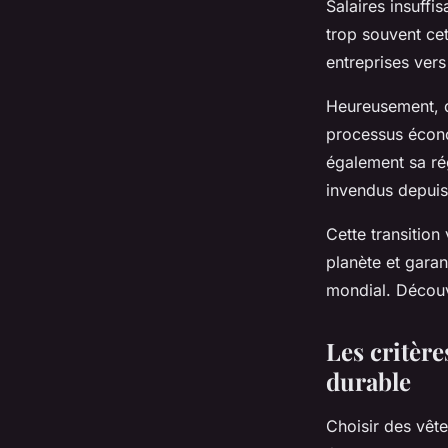
Salaires insuffi
trop souvent ce
entreprises vers
Heureusement,
processus écono
également sa rég
invendus depui
Cette transitio
planète et garan
mondial. Découvr
Les critère
durable
Choisir des vête