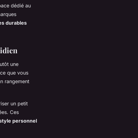
pace dédié au
 marques
es durables
tidien
utôt une
 ce que vous
 un rangement
ser un petit
vées. Ces
style personnel