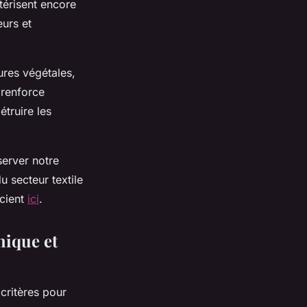
térisent encore
urs et
ures végétales,
 renforce
étruire les
server notre
u secteur textile
scient
ici
.
hique et
critères pour