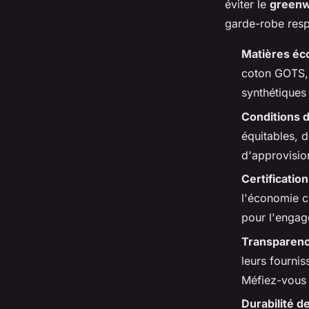
éviter le
greenw
garde-robe resp
Matières éc
coton GOTS, 
synthétiques 
Conditions 
équitables, d
d'approvision
Certificatio
l'économie c
pour l'engag
Transparen
leurs fournis
Méfiez-vous 
Durabilité d