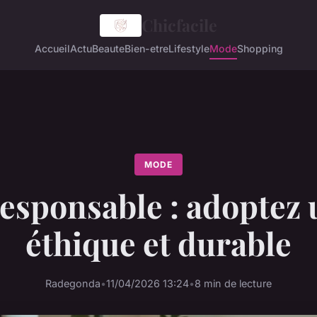
Chicfacile
Accueil
Actu
Beaute
Bien-etre
Lifestyle
Mode
Shopping
MODE
esponsable : adoptez u
éthique et durable
Radegonda
•
11/04/2026 13:24
•
8 min de lecture