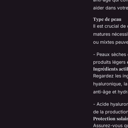
aider dans votre
Type de peau
Il est crucial d
matures nécessit
ou mixtes peuve
- Peaux sèches e
produits léger
Ingrédients acti
Regardez les ing
hyaluronique, la
anti-âge et hydr
- Acide hyaluron
de la production
Protection solai
Assurez-vous qu