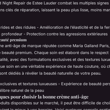
Night Repair de Estee Lauder combat les multiples signes 
ons clés de réparation, laissant la peau plus lisse, moins ma
rides et des ridules - Amélioration de l’élasticité et de la f
 profondeur - Protection contre les agressions extérieures
beauté premium
me anti-âge de marque réputée comme Maria Galland Paris, 
e beauté premium. Chaque soin est élaboré dans le respect 
lité, avec des formulations exclusives et des textures luxu
ue soin en une véritable expérience de haute couture, où c
ont dédiés à révéler la beauté naturelle de votre peau.
exclusives et textures luxueuses - Expérience de beauté per
ilibre naturel de la peau
iques pour choisir la bonne crème anti-âge
duits disponibles sur le marché, il peut être difficile de cho
vient le mieux à vos besoins. Voici quelques conseils prat