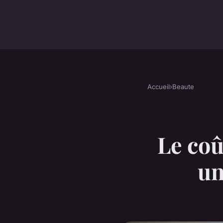
Accueil
›
Beaute
Le coû
un