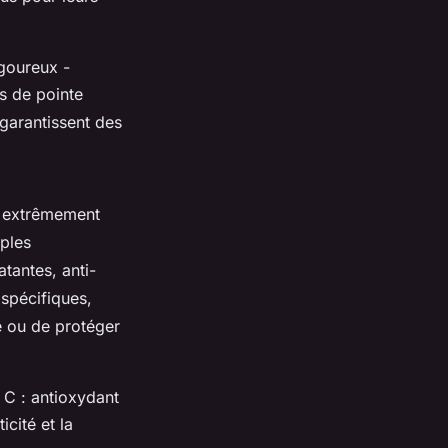
igoureux -
s de pointe
garantissent des
s extrêmement
mples
tantes, anti-
 spécifiques,
re ou de protéger
 C : antioxydant
icité et la