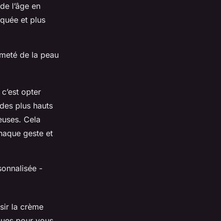
de l’âge en
rquée et plus
ermeté de la peau
c’est opter
des plus hauts
euses. Cela
haque geste et
sonnalisée -
isir la crème
iques pour vous