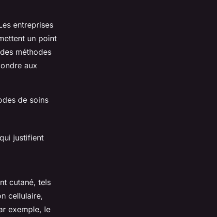
Les entreprises
ettent un point
c des méthodes
pondre aux
hodes de soins
i justifient
t cutané, tels
n cellulaire,
ar exemple, le