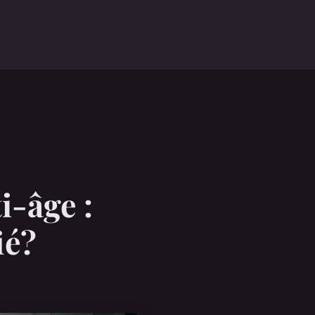
i-âge :
ié?