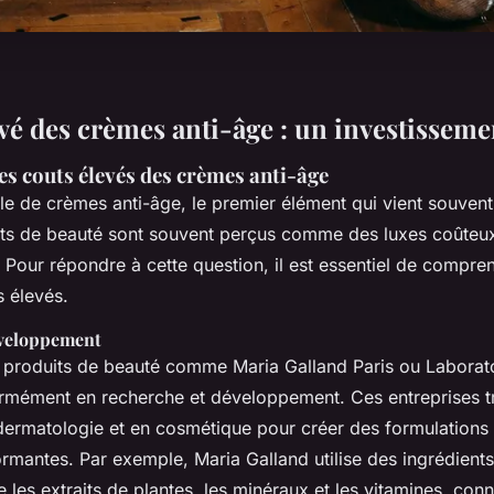
vé des crèmes anti-âge : un investissemen
s couts élevés des crèmes anti-âge
le de crèmes anti-âge, le premier élément qui vient souvent à
its de beauté sont souvent perçus comme des luxes coûteux
 Pour répondre à cette question, il est essentiel de compre
s élevés.
éveloppement
produits de beauté comme Maria Galland Paris ou Laborat
ormément en recherche et développement. Ces entreprises tr
dermatologie et en cosmétique pour créer des formulations 
mantes. Par exemple, Maria Galland utilise des ingrédients 
ue les extraits de plantes, les minéraux et les vitamines, con