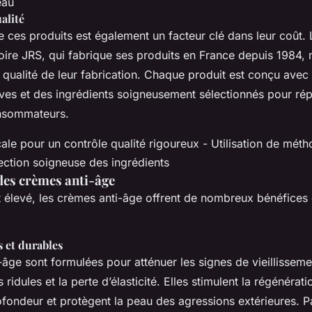
eau
alité
e ces produits est également un facteur clé dans leur coût. 
re JRS, qui fabrique ses produits en France depuis 1984, m
a qualité de leur fabrication. Chaque produit est conçu ave
ives et des ingrédients soigneusement sélectionnés pour ré
onsommateurs.
cale pour un contrôle qualité rigoureux - Utilisation de mét
ection soigneuse des ingrédients
des crèmes anti-âge
 élevé, les crèmes anti-âge offrent de nombreux bénéfices qu
.
s et durables
âge sont formulées pour atténuer les signes de vieillissemen
s ridules et la perte d’élasticité. Elles stimulent la régénératio
ofondeur et protègent la peau des agressions extérieures. P