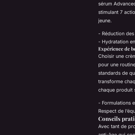
sérum Advanced 
stimulant 7 acti
jeune.
- Réduction des 
- Hydratation en
Expérience de 
Choisir une crè
pour une routin
standards de qua
transforme chaq
chaque produit s
- Formulations 
Respect de l’équ
Conseils prat
Avec tant de pro
anti-âge qui con