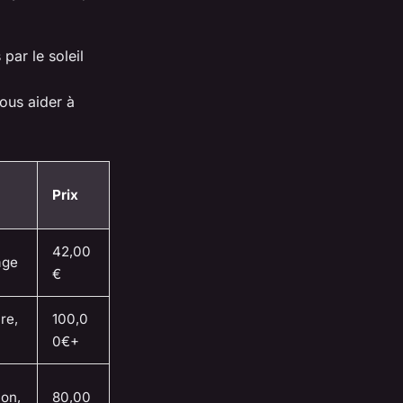
par le soleil
ous aider à
Prix
42,00
âge
€
re,
100,0
0€+
ion,
80,00