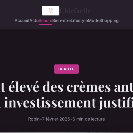
Chicfacile
Accueil
Actu
Beaute
Bien-etre
Lifestyle
Mode
Shopping
BEAUTE
t élevé des crèmes ant
 investissement justif
Robin
•
7 février 2025
•
6 min de lecture