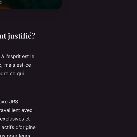
t justifié?
 l’esprit est le
, mais est-ce
ndre ce qui
oire JRS
availlent avec
exclusives et
actifs d’origine
nus pour leurs