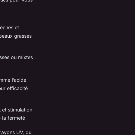
sèches et
 peaux grasses
sses ou mixtes :
omme l’acide
ur efficacité
 et stimulation
e la fermeté
rayons UV, qui