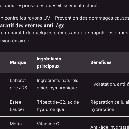
cipaux responsables du vieillissement cutané.
ion contre les rayons UV - Prévention des dommages causés 
ratif des crèmes anti-âge
u comparatif de quelques crèmes anti-âge populaires pour v
sion éclairée.
Ingrédients
Marque
Bénéfices
principaux
Laborat
Ingrédients naturels,
Hydratation, anti-
oire JRS
acide hyaluronique
Estee
Tripeptide-32, acide
Réparation cellulai
Lauder
hyaluronique
hydratation
Maria
Vitamine C,
Anti-âge, hydratat